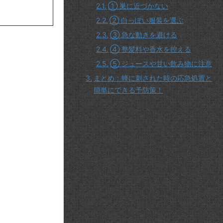
① 巣に近づかない
② 白っぽい服装を選ぶ
③ 急な動きを避ける
④ 整髪料や香水を控える
⑤ ジュースや甘い飲み物に注意
まとめ：蜂に刺された時の応急処置と
簡単にできる予防策！