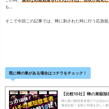
この時、
適切な応急処置を行わなければ、症状が悪化し
も…
そこで今回この記事では、蜂に刺された時に行う応急処
既に蜂の巣がある場合はコチラをチェック！
【比較10社】蜂の巣駆
蜂の巣の駆除業者選びでお悩みの
徹底比較！金額と特徴を詳しく解