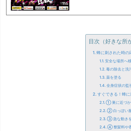
目次（好きな所
蜂に刺された時の
安全な場所へ
毒の除去と洗
薬を塗る
全身症状の監
すぐできる！蜂に
① 巣に近づ
② 白っぽい
③ 急な動き
④ 整髪料や