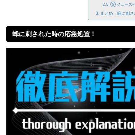
⑤ ジュース
まとめ：蜂に刺さ
蜂に刺された時の応急処置！