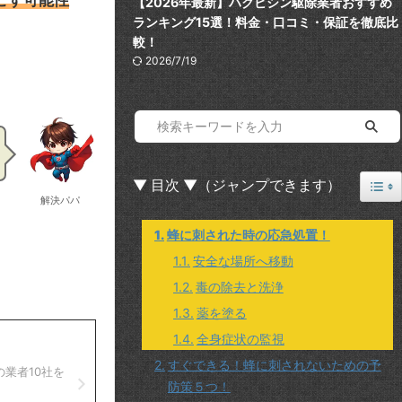
こす可能性
【2026年最新】ハクビシン駆除業者おすすめ
ランキング15選！料金・口コミ・保証を徹底比
較！
2026/7/19
Togg
▼ 目次 ▼（ジャンプできます）
解決パパ
蜂に刺された時の応急処置！
安全な場所へ移動
毒の除去と洗浄
薬を塗る
全身症状の監視
すぐできる！蜂に刺されないための予
業者10社を
防策５つ！