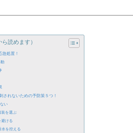
から読めます）
応急処置！
移動
浄
視
刺されないための予防策５つ！
かない
服装を選ぶ
を避ける
香水を控える