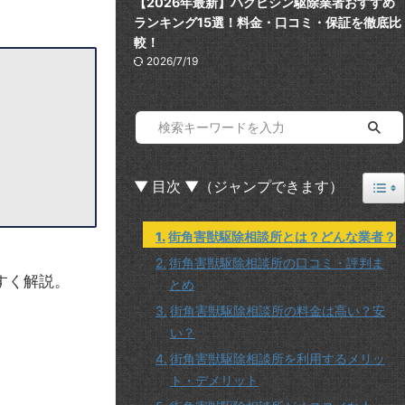
【2026年最新】ハクビシン駆除業者おすすめ
ランキング15選！料金・口コミ・保証を徹底比
較！
2026/7/19
Togg
▼ 目次 ▼（ジャンプできます）
街角害獣駆除相談所とは？どんな業者？
街角害獣駆除相談所の口コミ・評判ま
すく解説。
とめ
街角害獣駆除相談所の料金は高い？安
い？
街角害獣駆除相談所を利用するメリッ
ト・デメリット