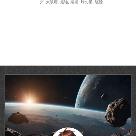
グ
,
大阪府
,
最強
,
業者
,
蜂の巣
,
駆除