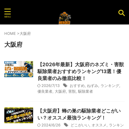
害虫・害獣を駆除してくれるおすすめ業者を紹介する
サイト
HOME
>
大阪府
大阪府
【2026年最新】大阪府のネズミ・害獣
駆除業者おすすめランキング13選！優
良業者のみ徹底比較！
2026/7/13
おすすめ
,
ねずみ
,
ランキング
,
優良業者
,
大阪府
,
害獣
,
駆除業者
【大阪府】蜂の巣の駆除業者どこがい
い？オススメ最強ランキング！
2024/6/26
どこがいい
,
オススメ
,
ランキン