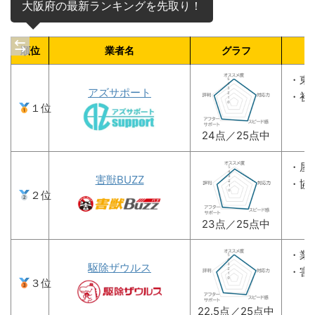
大阪府の最新ランキングを先取り！
順位
業者名
グラフ
・東
アズサポート
・初
１位
24点／25点中
・屋
害獣BUZZ
・協
２位
23点／25点中
・業
駆除ザウルス
・害
３位
22.5点／25点中