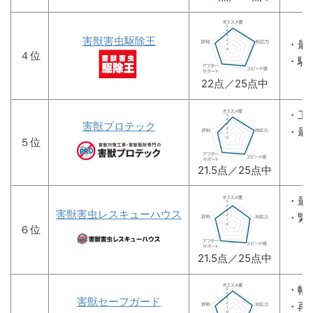
害獣害虫駆除王
・最
４位
・駆
22点／25点中
・工
害獣プロテック
・最
５位
21.5点／25点中
・最
害獣害虫レスキューハウス
・緊
６位
21.5点／25点中
・幅
害獣セーフガード
・再