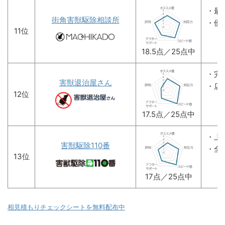
・最
街角害獣駆除相談所
・優
11位
18.5点／25点中
・完
害獣退治屋さん
・店
12位
17.5点／25点中
・上
害獣駆除110番
・全
13位
17点／25点中
相見積もりチェックシートを無料配布中