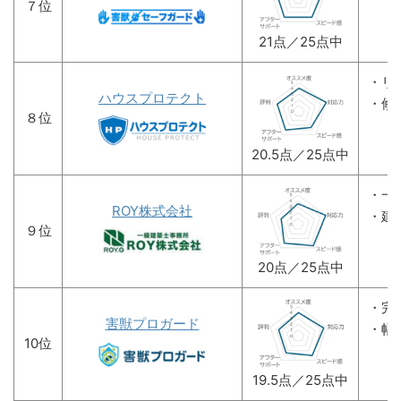
７位
21点／25点中
・リ
ハウスプロテクト
・修
８位
20.5点／25点中
・一
ROY株式会社
・建
９位
20点／25点中
・完
害獣プロガード
・幅
10位
19.5点／25点中