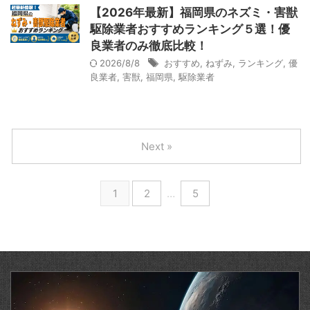
【2026年最新】福岡県のネズミ・害獣
駆除業者おすすめランキング５選！優
良業者のみ徹底比較！
2026/8/8
おすすめ
,
ねずみ
,
ランキング
,
優
良業者
,
害獣
,
福岡県
,
駆除業者
Next »
1
2
…
5