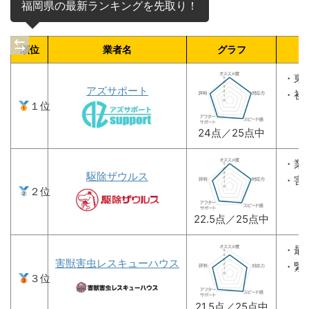
福岡県の最新ランキングを先取り！
順位
業者名
グラフ
・東
アズサポート
・初
１位
24点／25点中
・業
駆除ザウルス
・害
２位
22.5点／25点中
・最
害獣害虫レスキューハウス
・緊
３位
21.5点／25点中