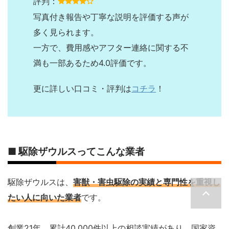
評判：
写真付き報告や丁寧な説明を評価する声が
多く見られます。
一方で、費用感やアフター連絡に関する不
満も一部あるため4.0評価です。
更に詳しい口コミ・評判は
コチラ
！
■ 駆除ザウルスってこんな業者
駆除ザウルスは、
害獣・害虫駆除の実績と専門性を重視し
たい人に向いた業者
です。
創業21年、累計40,000件以上の相談実績があり、国家資