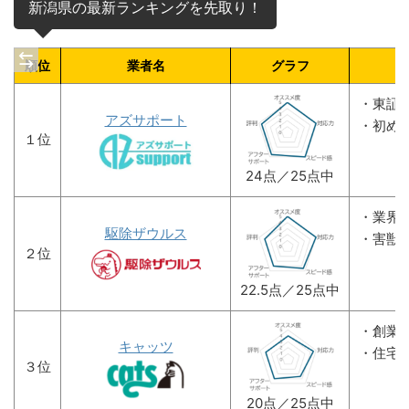
新潟県の最新ランキングを先取り！
順位
業者名
グラフ
・東証
アズサポート
・初め
１位
24点／25点中
・業界
駆除ザウルス
・害獣
２位
22.5点／25点中
・創業
キャッツ
・住宅
３位
20点／25点中