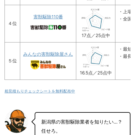
・上場
害獣駆除110番
・全国
４位
17点／25点中
・最短
みんなの害獣駆除屋さん
・最長
５位
16.5点／25点中
相見積もりチェックシートを無料配布中
新潟県の害獣駆除業者を知りたい…？
任せろ。