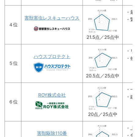
・最
害獣害虫レスキューハウス
・緊
４位
21.5点／25点中
・リ
ハウスプロテクト
・修
５位
20.5点／25点中
・一
ROY株式会社
・建
６位
20点／25点中
・上
害獣駆除110番
・全