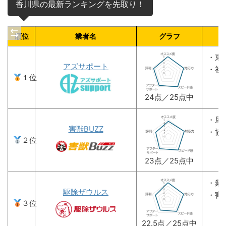
香川県の最新ランキングを先取り！
順位
業者名
グラフ
・東
アズサポート
・初
１位
24点／25点中
・屋
害獣BUZZ
・協
２位
23点／25点中
・業
駆除ザウルス
・害
３位
22.5点／25点中